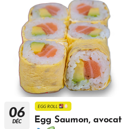
06
EGG ROLL
Egg Saumon, avocat
DÉC