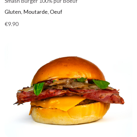
Smash Burger 100% pur Boeuf
Gluten
,
Moutarde
,
Oeuf
€9.90