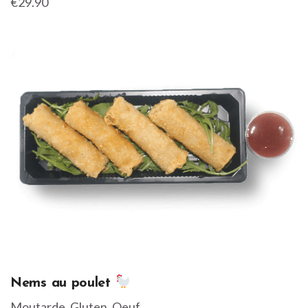
€29.90
Nems au poulet
Moutarde, Gluten, Oeuf