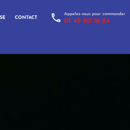
call
Appelez-nous pour commander
SE
CONTACT
01 49 80 16 84