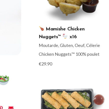
Mamishe Chicken
Nuggets™
x16
Moutarde, Gluten, Oeuf, Célerie
Chicken Nuggets™ 100% poulet
€29.90