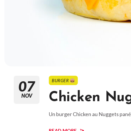
07
BURGER
Chicken Nug
NOV
Un burger Chicken au Nuggets pané
READ MORE