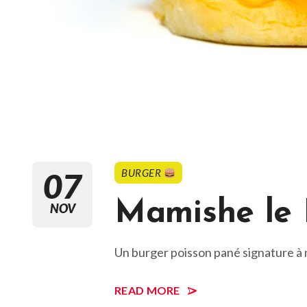
07
BURGER
Mamishe le 
NOV
Un burger poisson pané signature à n
READ MORE