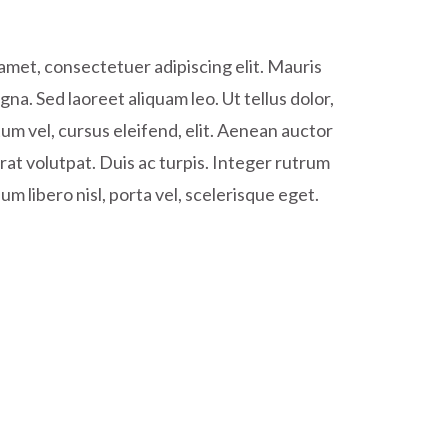
amet, consectetuer adipiscing elit. Mauris
. Sed laoreet aliquam leo. Ut tellus dolor,
m vel, cursus eleifend, elit. Aenean auctor
erat volutpat. Duis ac turpis. Integer rutrum
um libero nisl, porta vel, scelerisque eget.